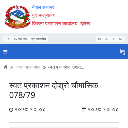
Accessibility
मुख्य
मुख्य
वेबसाइट
नेपाल सरकार
Mode
सामाग्री
नेभिगेसन
खोजमा
गृह मन्त्रालय
सुरु
पढ्नुहाेस्
पढ्नुहाेस्
जानुहोस्
जिल्ला प्रशासन कार्यालय, दैलेख
गर्नुहोस्
EN
डार्क मोड
न्यून व्यान्डविथ
A-
A
A+
मेनु
स्वतः प्रकाशन
स्वत प्रकाशन दोश्रो...
स्वत प्रकाशन दोश्रो चौमासिक
078/79
2078-10-05
2078-10-05