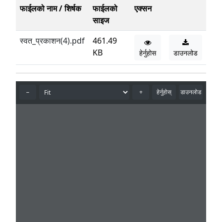
फाईलको नाम / शिर्षक
फाईलको
एक्सन
साइज
स्वत_प्रकाशन(4).pdf
461.49
KB
हेर्नुहोस
डाउनलोड