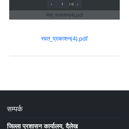
स्वत_प्रकाशन(4).pdf
सम्पर्क
जिल्ला प्रशासन कार्यालय, दैलेख