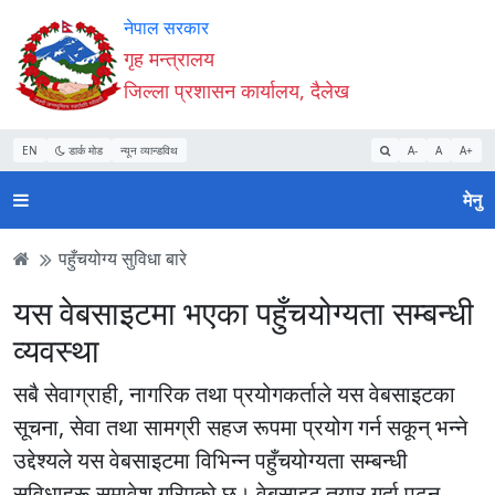
Accessibility
मुख्य
मुख्य
वेबसाइट
नेपाल सरकार
Mode
सामाग्री
नेभिगेसन
खोजमा
गृह मन्त्रालय
सुरु
पढ्नुहाेस्
पढ्नुहाेस्
जानुहोस्
जिल्ला प्रशासन कार्यालय, दैलेख
गर्नुहोस्
EN
डार्क मोड
न्यून व्यान्डविथ
A-
A
A+
मेनु
पहुँचयोग्य सुविधा बारे
यस वेबसाइटमा भएका पहुँचयोग्यता सम्बन्धी
व्यवस्था
सबै सेवाग्राही, नागरिक तथा प्रयोगकर्ताले यस वेबसाइटका
सूचना, सेवा तथा सामग्री सहज रूपमा प्रयोग गर्न सकून् भन्ने
उद्देश्यले यस वेबसाइटमा विभिन्न पहुँचयोग्यता सम्बन्धी
सुविधाहरू समावेश गरिएको छ। वेबसाइट तयार गर्दा पढ्न