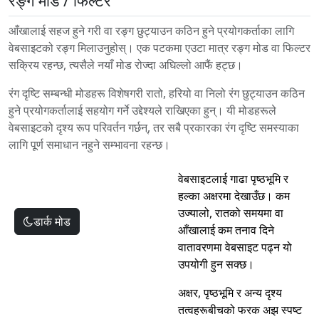
रङ्ग मोड / फिल्टर
आँखालाई सहज हुने गरी वा रङ्ग छुट्याउन कठिन हुने प्रयोगकर्ताका लागि
वेबसाइटको रङ्ग मिलाउनुहोस्। एक पटकमा एउटा मात्र रङ्ग मोड वा फिल्टर
सक्रिय रहन्छ, त्यसैले नयाँ मोड रोज्दा अघिल्लो आफैं हट्छ।
रंग दृष्टि सम्बन्धी मोडहरू विशेषगरी रातो, हरियो वा निलो रंग छुट्याउन कठिन
हुने प्रयोगकर्तालाई सहयोग गर्ने उद्देश्यले राखिएका हुन्। यी मोडहरूले
वेबसाइटको दृश्य रूप परिवर्तन गर्छन्, तर सबै प्रकारका रंग दृष्टि समस्याका
लागि पूर्ण समाधान नहुने सम्भावना रहन्छ।
वेबसाइटलाई गाढा पृष्ठभूमि र
हल्का अक्षरमा देखाउँछ। कम
उज्यालो, रातको समयमा वा
डार्क मोड
आँखालाई कम तनाव दिने
वातावरणमा वेबसाइट पढ्न यो
उपयोगी हुन सक्छ।
अक्षर, पृष्ठभूमि र अन्य दृश्य
तत्वहरूबीचको फरक अझ स्पष्ट