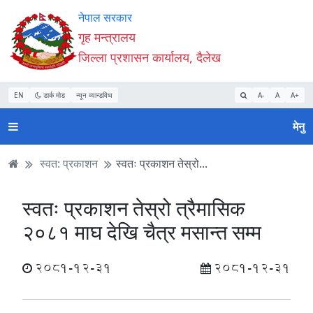
Accessibility
मुख्य
मुख्य
वेबसाइट
नेपाल सरकार
Mode
सामाग्री
नेभिगेसन
खोजमा
गृह मन्त्रालय
सुरु
पढ्नुहाेस्
पढ्नुहाेस्
जानुहोस्
जिल्ला प्रशासन कार्यालय, दैलेख
गर्नुहोस्
EN
डार्क मोड
न्यून व्यान्डविथ
A-
A
A+
मेनु
स्वत: प्रकाशन
स्वतः प्रकाशन तेस्रो...
स्वतः प्रकाशन तेस्रो त्रैमासिक
२०८१ माघ देखि चैत्र मसान्त सम्म
2081-12-31
2081-12-31