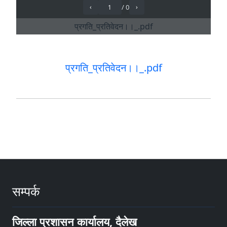
प्रगति_प्रतिवेदन।।_.pdf
सम्पर्क
जिल्ला प्रशासन कार्यालय, दैलेख