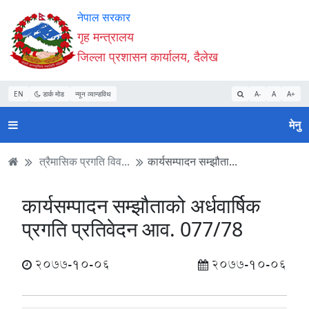
Accessibility
मुख्य
मुख्य
वेबसाइट
नेपाल सरकार
Mode
सामाग्री
नेभिगेसन
खोजमा
गृह मन्त्रालय
सुरु
पढ्नुहाेस्
पढ्नुहाेस्
जानुहोस्
जिल्ला प्रशासन कार्यालय, दैलेख
गर्नुहोस्
EN
डार्क मोड
न्यून व्यान्डविथ
A-
A
A+
मेनु
त्रैमासिक प्रगति विव...
कार्यसम्पादन सम्झौता...
कार्यसम्पादन सम्झौताको अर्धवार्षिक
प्रगति प्रतिवेदन आव. 077/78
2077-10-06
2077-10-06