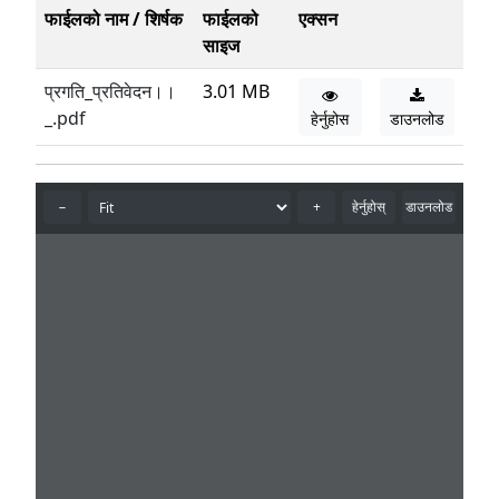
फाईलको नाम / शिर्षक
फाईलको
एक्सन
साइज
प्रगति_प्रतिवेदन।।
3.01 MB
_.pdf
हेर्नुहोस
डाउनलोड