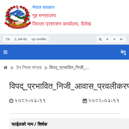
Accessibility
मुख्य
मुख्य
वेबसाइट
नेपाल सरकार
Mode
सामाग्री
नेभिगेसन
खोजमा
गृह मन्त्रालय
सुरु
पढ्नुहाेस्
पढ्नुहाेस्
जानुहोस्
जिल्ला प्रशासन कार्यालय, दैलेख
गर्नुहोस्
EN
डार्क मोड
न्यून व्यान्डविथ
A-
A
A+
मेनु
ऐन नियम संग्रह
विपद्_प्रभावित_निजी_...
विपद्_प्रभावित_निजी_आवास_प्रवलीकरण_प
2082-03-11
2082-03-11
फाईलको नाम / शिर्षक