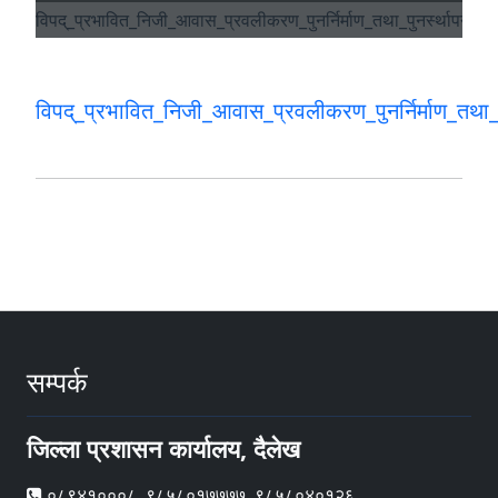
विपद्_प्रभावित_निजी_आवास_प्रवलीकरण_पुनर्निर्माण_तथा_
सम्पर्क
जिल्ला प्रशासन कार्यालय, दैलेख
०८९४१०००८, ९८५८०१७७७७, ९८५८०४०१२६