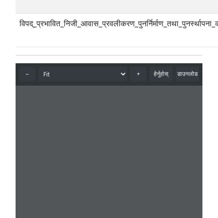
विपद्_प्रभावित_निजी_आवास_प्रवलीकरण_पुनर्निर्माण_तथा_पुनर्स्थापना