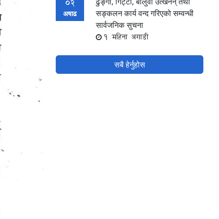
ढुङ्गा, गिट्टी, बालुवा उत्खनन् तथा
02
सङ्कलन कार्य वन्द गरिएको सम्वन्धी
अषाढ
सार्वजनिक सुचना
1 महिना अगाडी
सबै हेर्नुहोस