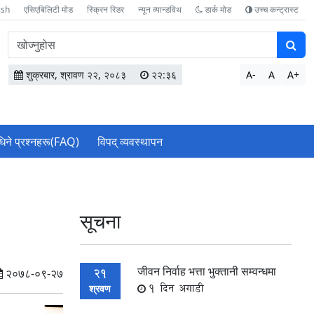
ish
एसिएबिलिटी मोड
स्क्रिन रिडर
न्यून व्यान्डविथ
डार्क मोड
उच्च कन्ट्रास्ट
वेबसाइटमा
सामग्री
खोज्नुहोस
शुक्रबार, श्रावण २२, २०८३
२२:३६
A-
A
A+
धिने प्रश्नहरू(FAQ)
विपद् व्यवस्थापन
सूचना
जीवन निर्वाह भत्ता भुक्तानी सम्वन्धमा
21
२०७८-०९-२७
1 दिन अगाडी
श्रवण