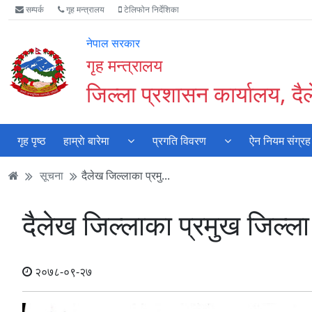
Accessibility
मुख्य
मुख्य
वेबसाइट
सम्पर्क
गृह मन्त्रालय
टेलिफोन निर्देशिका
Mode
सामाग्री
नेभिगेसन
खोजमा
सुरु
पढ्नुहाेस्
पढ्नुहाेस्
जानुहोस्
नेपाल सरकार
गर्नुहोस्
गृह मन्त्रालय
जिल्ला प्रशासन कार्यालय, दै
गृह पृष्ठ
हाम्राे बारेमा
प्रगति विवरण
ऐन नियम संग्रह
सूचना
दैलेख जिल्लाका प्रमु...
दैलेख जिल्लाका प्रमुख जिल्
२०७८-०९-२७