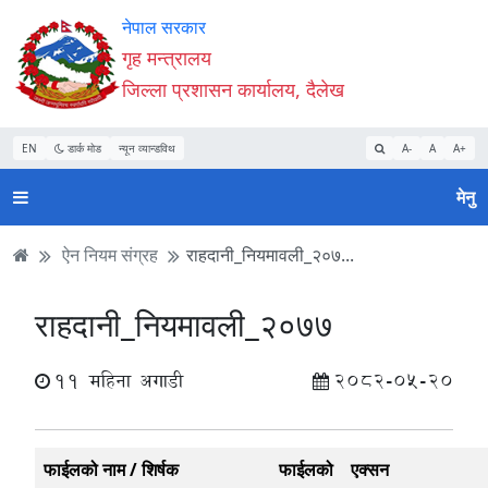
Accessibility
मुख्य
मुख्य
वेबसाइट
नेपाल सरकार
Mode
सामाग्री
नेभिगेसन
खोजमा
गृह मन्त्रालय
सुरु
पढ्नुहाेस्
पढ्नुहाेस्
जानुहोस्
जिल्ला प्रशासन कार्यालय, दैलेख
गर्नुहोस्
EN
डार्क मोड
न्यून व्यान्डविथ
A-
A
A+
मेनु
ऐन नियम संग्रह
राहदानी_नियमावली_२०७...
राहदानी_नियमावली_२०७७
11 महिना अगाडी
2082-05-20
फाईलको नाम / शिर्षक
फाईलको
एक्सन