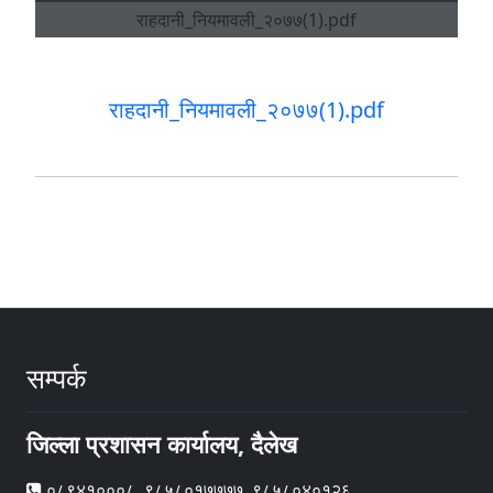
राहदानी_नियमावली_२०७७(1).pdf
सम्पर्क
जिल्ला प्रशासन कार्यालय, दैलेख
०८९४१०००८, ९८५८०१७७७७, ९८५८०४०१२६