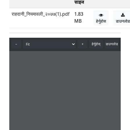
साइज
राहदानी_नियमावली_२०७७(1).pdf
1.83
MB
हेर्नुहोस
डाउनलोड