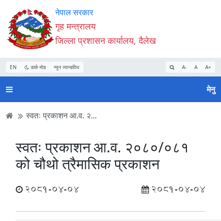
Accessibility
मुख्य
मुख्य
वेबसाइट
नेपाल सरकार
Mode
सामाग्री
नेभिगेसन
खोजमा
गृह मन्त्रालय
सुरु
पढ्नुहाेस्
पढ्नुहाेस्
जानुहोस्
जिल्ला प्रशासन कार्यालय, दैलेख
गर्नुहोस्
EN
डार्क मोड
न्यून व्यान्डविथ
A-
A
A+
मेनु
स्वतः प्रकाशन आ.व. २...
स्वतः प्रकाशन आ.व. २०८०/०८१
को चौथो त्रैमासिक प्रकाशन
2081-04-04
2081-04-04