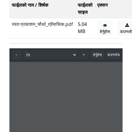
फाईलको नाम / शिर्षक
फाईलको
एक्सन
साइज
स्वतःप्रकाशन_चौथो_त्रैमासिक.pdf
5.04
MB
हेर्नुहोस
डाउनल