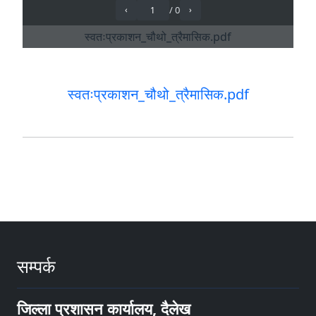
स्वतःप्रकाशन_चौथो_त्रैमासिक.pdf
सम्पर्क
जिल्ला प्रशासन कार्यालय, दैलेख