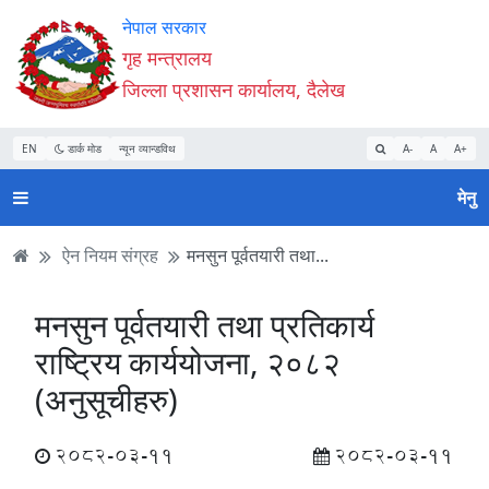
Accessibility
मुख्य
मुख्य
वेबसाइट
नेपाल सरकार
Mode
सामाग्री
नेभिगेसन
खोजमा
गृह मन्त्रालय
सुरु
पढ्नुहाेस्
पढ्नुहाेस्
जानुहोस्
जिल्ला प्रशासन कार्यालय, दैलेख
गर्नुहोस्
EN
डार्क मोड
न्यून व्यान्डविथ
A-
A
A+
मेनु
ऐन नियम संग्रह
मनसुन पूर्वतयारी तथा...
मनसुन पूर्वतयारी तथा प्रतिकार्य
राष्ट्रिय कार्ययोजना, २०८२
(अनुसूचीहरु)
2082-03-11
2082-03-11