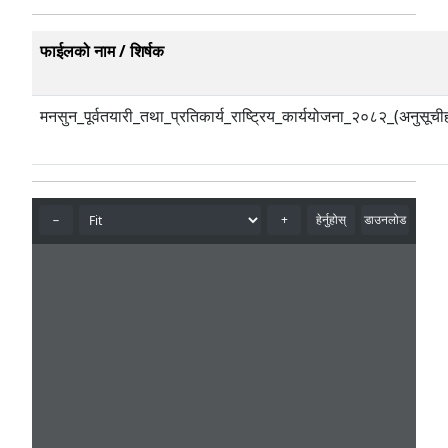
फाईलको नाम / शिर्षक
मनसुन_पूर्वतयारी_तथा_प्रतिकार्य_राष्ट्रिय_कार्ययोजना_२०८२_(अनुसूची