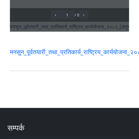
मनसुन_पूर्वतयारी_तथा_प्रतिकार्य_राष्ट्रिय_कार्ययोजना_२
सम्पर्क