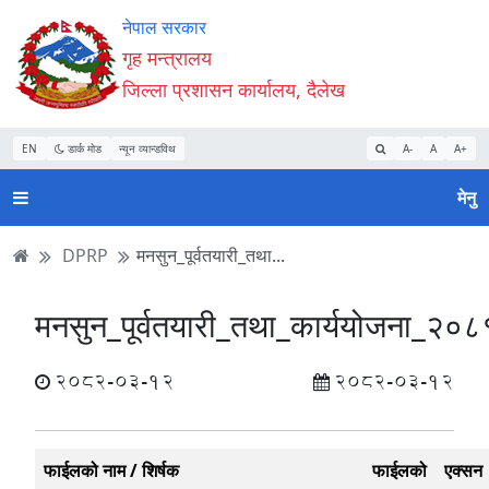
Accessibility
मुख्य
मुख्य
वेबसाइट
नेपाल सरकार
Mode
सामाग्री
नेभिगेसन
खोजमा
गृह मन्त्रालय
सुरु
पढ्नुहाेस्
पढ्नुहाेस्
जानुहोस्
जिल्ला प्रशासन कार्यालय, दैलेख
गर्नुहोस्
EN
डार्क मोड
न्यून व्यान्डविथ
A-
A
A+
मेनु
DPRP
मनसुन_पूर्वतयारी_तथा...
मनसुन_पूर्वतयारी_तथा_कार्ययोजना_२०८
2082-03-12
2082-03-12
फाईलको नाम / शिर्षक
फाईलको
एक्सन