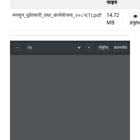
साइज
मनसुन_पूर्वतयारी_तथा_कार्ययोजना_२०८१(1).pdf
14.72
MB
हेर्नुहो