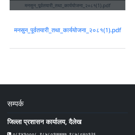
मनसुन_पूर्वतयारी_तथा_कार्ययोजना_२०८१(1).pdf
सम्पर्क
जिल्ला प्रशासन कार्यालय, दैलेख
०८९४१०००८, ९८५८०१७७७७, ९८५८०४०१२६