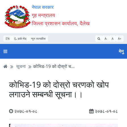
Accessibility
मुख्य
मुख्य
वेबसाइट
नेपाल सरकार
Mode
सामाग्री
नेभिगेसन
खोजमा
गृह मन्त्रालय
सुरु
पढ्नुहाेस्
पढ्नुहाेस्
जानुहोस्
जिल्ला प्रशासन कार्यालय, दैलेख
गर्नुहोस्
EN
डार्क मोड
न्यून व्यान्डविथ
A-
A
A+
मेनु
सूचना
कोभिड-19 को दोस्रो च...
कोभिड-19 को दोस्रो चरणको खोप
लगाउने सम्बन्धी सूचना।।
२०७८-०१-०८
२०७८-०१-०८