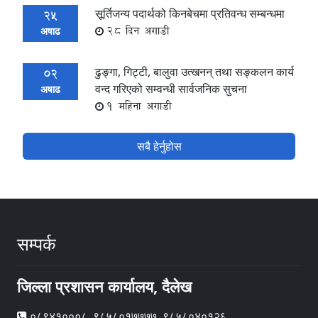
सूर्तिजन्य पदार्थको किनबेचमा प्रतिवन्ध सम्बन्धमा
25
28 दिन अगाडी
अषाढ
ढुङ्गा, गिट्टी, बालुवा उत्खनन् तथा सङ्कलन कार्य
02
वन्द गरिएको सम्वन्धी सार्वजनिक सुचना
अषाढ
1 महिना अगाडी
सबै हेर्नुहोस
सम्पर्क
जिल्ला प्रशासन कार्यालय, दैलेख
०८९४१०००८, ९८५८०१७७७७, ९८५८०४०१२६