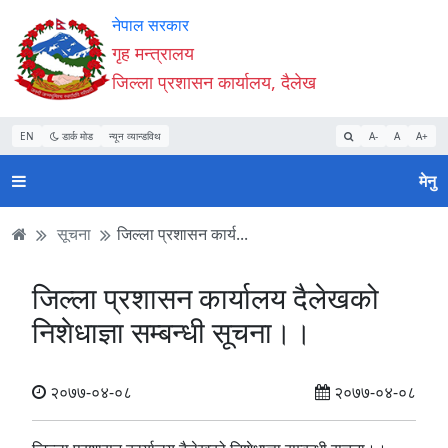
Accessibility
मुख्य
मुख्य
वेबसाइट
नेपाल सरकार
Mode
सामाग्री
नेभिगेसन
खोजमा
गृह मन्त्रालय
सुरु
पढ्नुहाेस्
पढ्नुहाेस्
जानुहोस्
जिल्ला प्रशासन कार्यालय, दैलेख
गर्नुहोस्
EN
डार्क मोड
न्यून व्यान्डविथ
A-
A
A+
मेनु
सूचना
जिल्ला प्रशासन कार्य...
जिल्ला प्रशासन कार्यालय दैलेखको
निशेधाज्ञा सम्बन्धी सूचना।।
२०७७-०४-०८
२०७७-०४-०८