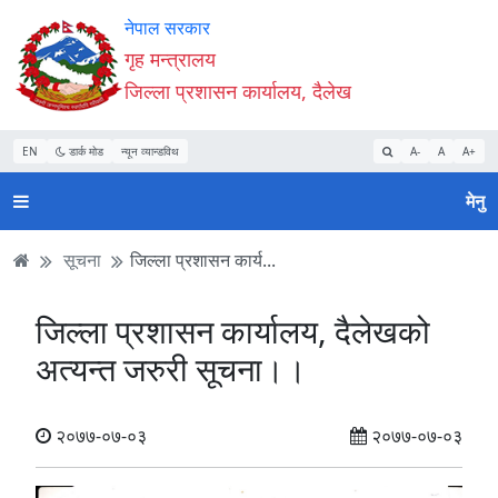
Accessibility
मुख्य
मुख्य
वेबसाइट
नेपाल सरकार
Mode
सामाग्री
नेभिगेसन
खोजमा
गृह मन्त्रालय
सुरु
पढ्नुहाेस्
पढ्नुहाेस्
जानुहोस्
जिल्ला प्रशासन कार्यालय, दैलेख
गर्नुहोस्
EN
डार्क मोड
न्यून व्यान्डविथ
A-
A
A+
मेनु
सूचना
जिल्ला प्रशासन कार्य...
जिल्ला प्रशासन कार्यालय, दैलेखको
अत्यन्त जरुरी सूचना।।
२०७७-०७-०३
२०७७-०७-०३