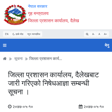
Accessibility
मुख्य
मुख्य
वेबसाइट
नेपाल सरकार
Mode
सामाग्री
नेभिगेसन
खोजमा
गृह मन्त्रालय
सुरु
पढ्नुहाेस्
पढ्नुहाेस्
जानुहोस्
जिल्ला प्रशासन कार्यालय, दैलेख
गर्नुहोस्
EN
डार्क मोड
न्यून व्यान्डविथ
A-
A
A+
मेनु
सूचना
जिल्ला प्रशासन कार्य...
जिल्ला प्रशासन कार्यालय, दैलेखबाट
जारी गरिएको निषेधआज्ञा सम्बन्धी
सूचना ।
२०७७-०५-१०
२०७७-०५-१०