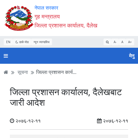
Accessibility
मुख्य
मुख्य
वेबसाइट
नेपाल सरकार
Mode
सामाग्री
नेभिगेसन
खोजमा
गृह मन्त्रालय
सुरु
पढ्नुहाेस्
पढ्नुहाेस्
जानुहोस्
जिल्ला प्रशासन कार्यालय, दैलेख
गर्नुहोस्
EN
डार्क मोड
न्यून व्यान्डविथ
A-
A
A+
मेनु
सूचना
जिल्ला प्रशासन कार्य...
जिल्ला प्रशासन कार्यालय, दैलेखबाट
जारी आदेश
२०७६-१२-११
२०७६-१२-११