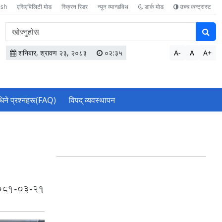
ish
एसिएबिलिटी मोड
स्क्रिन रिडर
न्यून व्यान्डविथ
डार्क मोड
उच्च कन्ट्रास्ट
वेबसाइटमा
सामग्री
खोज्नुहोस
शनिबार, श्रावण २३, २०८३
०२:३५
A-
A
A+
धिने प्रश्नहरू(FAQ)
विपद् व्यवस्थापन
081-03-21