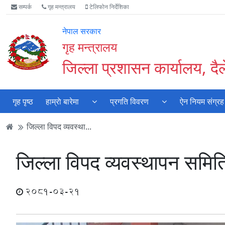
Accessibility
मुख्य
मुख्य
वेबसाइट
सम्पर्क
गृह मन्त्रालय
टेलिफोन निर्देशिका
Mode
सामाग्री
नेभिगेसन
खोजमा
सुरु
पढ्नुहाेस्
पढ्नुहाेस्
जानुहोस्
नेपाल सरकार
गर्नुहोस्
गृह मन्त्रालय
जिल्ला प्रशासन कार्यालय, दै
गृह पृष्ठ
हाम्राे बारेमा
प्रगति विवरण
ऐन नियम संग्रह
जिल्ला विपद व्यवस्था...
जिल्ला विपद व्यवस्थापन समि
2081-03-21