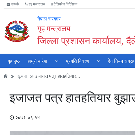
Accessibility
मुख्य
मुख्य
वेबसाइट
सम्पर्क
गृह मन्त्रालय
टेलिफोन निर्देशिका
Mode
सामाग्री
नेभिगेसन
खोजमा
सुरु
पढ्नुहाेस्
पढ्नुहाेस्
जानुहोस्
नेपाल सरकार
गर्नुहोस्
गृह मन्त्रालय
जिल्ला प्रशासन कार्यालय, दै
गृह पृष्ठ
हाम्राे बारेमा
प्रगति विवरण
ऐन नियम संग्रह
सूचना
इजाजत पत्र हातहतियार...
इजाजत पत्र हातहतियार बुझाउन
२०७९-०६-१४