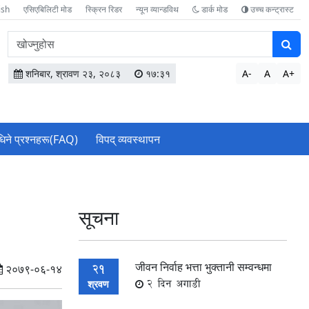
ish
एसिएबिलिटी मोड
स्क्रिन रिडर
न्यून व्यान्डविथ
डार्क मोड
उच्च कन्ट्रास्ट
वेबसाइटमा
सामग्री
खोज्नुहोस
शनिबार, श्रावण २३, २०८३
१७:३१
A-
A
A+
धिने प्रश्नहरू(FAQ)
विपद् व्यवस्थापन
सूचना
जीवन निर्वाह भत्ता भुक्तानी सम्वन्धमा
21
२०७९-०६-१४
2 दिन अगाडी
श्रवण