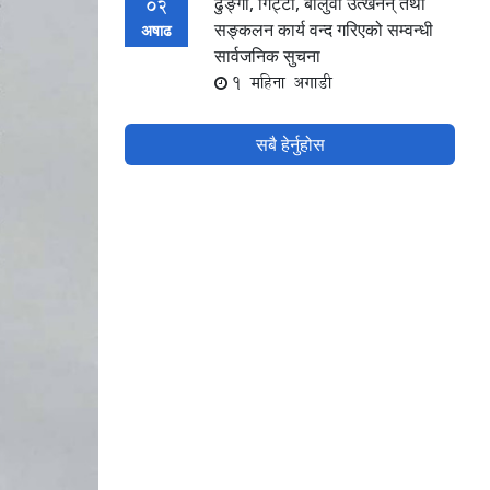
ढुङ्गा, गिट्टी, बालुवा उत्खनन् तथा
02
सङ्कलन कार्य वन्द गरिएको सम्वन्धी
अषाढ
सार्वजनिक सुचना
1 महिना अगाडी
सबै हेर्नुहोस