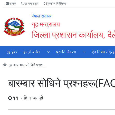
Accessibility
मुख्य
मुख्य
वेबसाइट
सम्पर्क
गृह मन्त्रालय
टेलिफोन निर्देशिका
Mode
सामाग्री
नेभिगेसन
खोजमा
सुरु
पढ्नुहाेस्
पढ्नुहाेस्
जानुहोस्
नेपाल सरकार
गर्नुहोस्
गृह मन्त्रालय
जिल्ला प्रशासन कार्यालय, दै
गृह पृष्ठ
हाम्राे बारेमा
प्रगति विवरण
ऐन नियम संग्रह
बारम्बार सोधिने प्रश...
बारम्बार सोधिने प्रश्नहरू(FA
11 महिना अगाडी