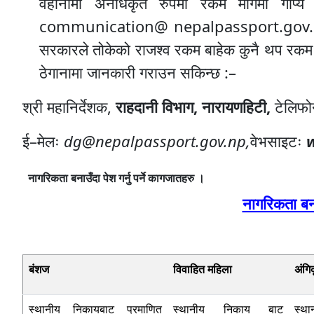
वहानामा अनधिकृत रुपमा रकम मागेमा गोप्
communication@ nepalpassport.gov.np मार्
सरकारले तोकेको राजश्व रकम बाहेक कुनै थप रकम क
ठेगानामा जानकारी गराउन सकिन्छ :–
श्री महानिर्देशक,
राहदानी विभाग, नारायणहिटी,
टेलिफ
ई–मेलः
dg@nepalpassport.gov.np,
वेभसाइटः
w
नागरिकता बनाउँदा पेश गर्नु पर्ने कागजातहरु ।
नागरिकता बनाउ
बंशज
विवाहित महिला
अंगि
स्थानीय निकायबाट प्रमाणित
स्थानीय निकाय बाट
स्था