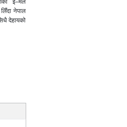
गको इ–मेल
िँदा नेपाल
िधै देहायको