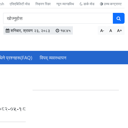
ish
एसिएबिलिटी मोड
स्क्रिन रिडर
न्यून व्यान्डविथ
डार्क मोड
उच्च कन्ट्रास्ट
वेबसाइटमा
सामग्री
खोज्नुहोस
शनिबार, श्रावण २३, २०८३
१७:४५
A-
A
A+
धिने प्रश्नहरू(FAQ)
विपद् व्यवस्थापन
082-05-18