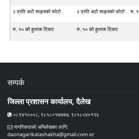
२ प्रति अटो साइजको फोटो
२ प्रति अटो साइजको फोटो
रु. 
रु. १० को हुलाक टिकट
रु. १० को हुलाक टिकट
सम्पर्क
जिल्ला प्रशासन कार्यालय, दैलेख
०८९४१०००८, ९८५८०१७७७७, ९८५८०४०१२६
नागरिकताको अभिलेखका लागि:
daonagarikatashakha@gmail.com or