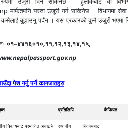
य रुपमा उजुरी दिन सकिनेछ । हुलाकबाट वा विभा
फतपनि यस्ता उजुरी गर्न सकिनेछ । विभागमा सेवा ल
सैलाई बुझाउनु पर्दैन । यस प्रकारको कुनै उजुरी भएमा स
ोनः
०१
–४४१६०१०,११,१२,१३,१४,१५,
ww.nepalpassport.gov.np
ँदा पेश गर्नु पर्ने कागजातहरु
कृत
प्रतिलिपि
कैफियत
नीय निकायबाट प्रमाणित अनुसूचि
स्थानीय निकायबाट