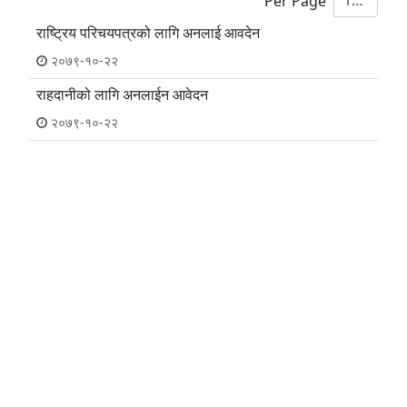
10
Per Page
राष्ट्रिय परिचयपत्रको लागि अनलाई आवदेन
२०७९-१०-२२
राहदानीको लागि अनलाईन आवेदन
२०७९-१०-२२