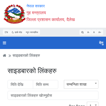
Accessibility
मुख्य
मुख्य
वेबसाइट
नेपाल सरकार
Mode
सामाग्री
नेभिगेसन
खोजमा
गृह मन्त्रालय
सुरु
पढ्नुहाेस्
पढ्नुहाेस्
जानुहोस्
जिल्ला प्रशासन कार्यालय, दैलेख
गर्नुहोस्
EN
डार्क मोड
न्यून व्यान्डविथ
A-
A
A+
मेनु
साइडबारको लिंकहरु
साइडबारको लिंकहरु
सम्बन्धित शाखा