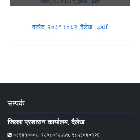
दररेट_२०८१।०८२_दैलेख।.pdf
सम्पर्क
जिल्ला प्रशासन कार्यालय, दैलेख
०८९४१०००८, ९८५८०१७७७७, ९८५८०४०१२६