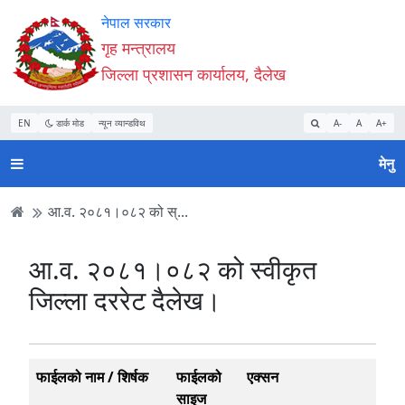
Accessibility
मुख्य
मुख्य
वेबसाइट
नेपाल सरकार
Mode
सामाग्री
नेभिगेसन
खोजमा
गृह मन्त्रालय
सुरु
पढ्नुहाेस्
पढ्नुहाेस्
जानुहोस्
जिल्ला प्रशासन कार्यालय, दैलेख
गर्नुहोस्
EN
डार्क मोड
न्यून व्यान्डविथ
A-
A
A+
मेनु
आ.व. २०८१।०८२ को स्...
आ.व. २०८१।०८२ को स्वीकृत
जिल्ला दररेट दैलेख।
फाईलको नाम / शिर्षक
फाईलको
एक्सन
साइज