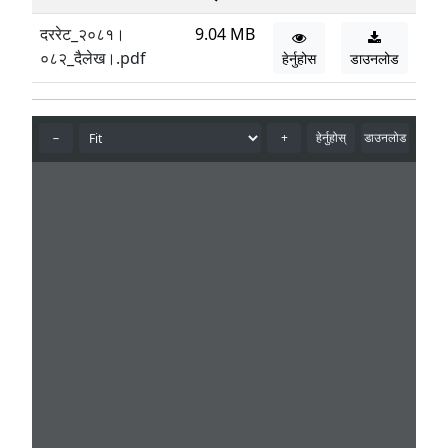
दररेट_२०८१।
9.04 MB
०८२_दैलेख।.pdf
हेर्नुहोस
डाउनलोड