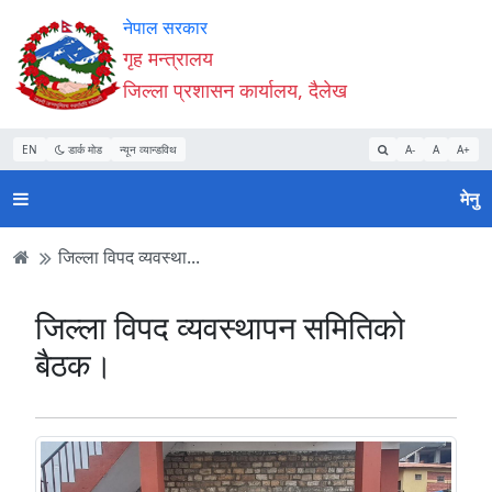
Accessibility
मुख्य
मुख्य
वेबसाइट
नेपाल सरकार
Mode
सामाग्री
नेभिगेसन
खोजमा
गृह मन्त्रालय
सुरु
पढ्नुहाेस्
पढ्नुहाेस्
जानुहोस्
जिल्ला प्रशासन कार्यालय, दैलेख
गर्नुहोस्
EN
डार्क मोड
न्यून व्यान्डविथ
A-
A
A+
मेनु
जिल्ला विपद व्यवस्था...
जिल्ला विपद व्यवस्थापन समितिको
बैठक।