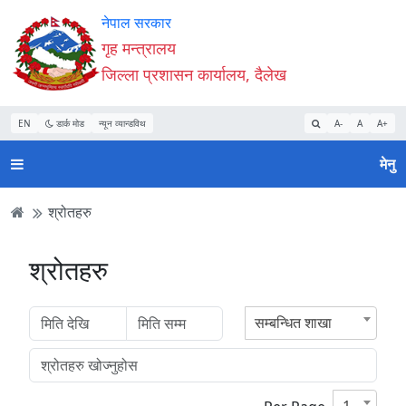
Accessibility
मुख्य
मुख्य
वेबसाइट
नेपाल सरकार
Mode
सामाग्री
नेभिगेसन
खोजमा
गृह मन्त्रालय
सुरु
पढ्नुहाेस्
पढ्नुहाेस्
जानुहोस्
जिल्ला प्रशासन कार्यालय, दैलेख
गर्नुहोस्
EN
डार्क मोड
न्यून व्यान्डविथ
A-
A
A+
मेनु
श्रोतहरु
श्रोतहरु
सम्बन्धित शाखा