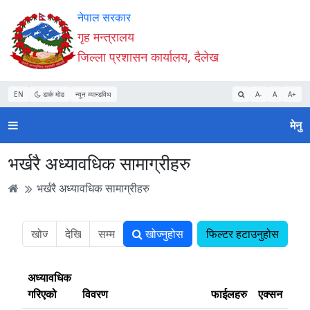
Accessibility
मुख्य
मुख्य
वेबसाइट
नेपाल सरकार
Mode
सामाग्री
नेभिगेसन
खोजमा
गृह मन्त्रालय
सुरु
पढ्नुहाेस्
पढ्नुहाेस्
जानुहोस्
जिल्ला प्रशासन कार्यालय, दैलेख
गर्नुहोस्
EN
डार्क मोड
न्यून व्यान्डविथ
A-
A
A+
मेनु
भर्खरै अध्यावधिक सामाग्रीहरु
भर्खरै अध्यावधिक सामाग्रीहरु
खोज्नुहोस
फिल्टर हटाउनुहोस
अध्यावधिक
गरिएको
विवरण
फाईलहरु
एक्सन