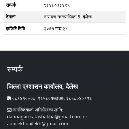
सम्पर्क
९८४८०३८४९५
ठेगाना
नारायण नगरपालिका 9, दैलेख
हाजिरि मिति
२०६१ माघ २४
सम्पर्क
जिल्ला प्रशासन कार्यालय, दैलेख
०८९४१०००८, ९८५८०१७७७७, ९८५८०४०१२६
नागरिकताको अभिलेखका लागि:
daonagarikatashakha@gmail.com or
abhilekhdailekh@gmail.com