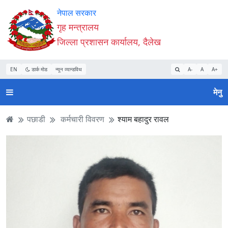
Accessibility
मुख्य
मुख्य
वेबसाइट
नेपाल सरकार
Mode
सामाग्री
नेभिगेसन
खोजमा
गृह मन्त्रालय
सुरु
पढ्नुहाेस्
पढ्नुहाेस्
जानुहोस्
जिल्ला प्रशासन कार्यालय, दैलेख
गर्नुहोस्
EN
डार्क मोड
न्यून व्यान्डविथ
A-
A
A+
मेनु
पछाडी
कर्मचारी विवरण
श्याम बहादुर रावल