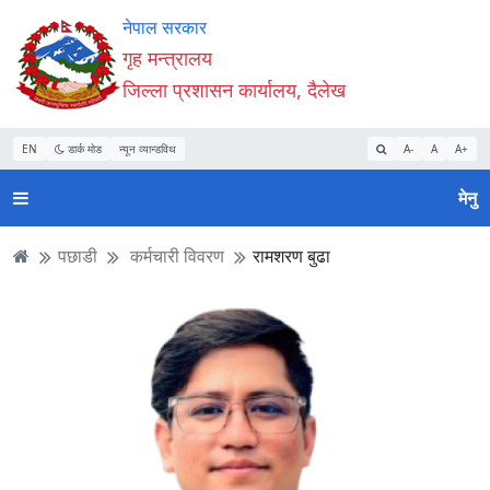
Accessibility
मुख्य
मुख्य
वेबसाइट
नेपाल सरकार
Mode
सामाग्री
नेभिगेसन
खोजमा
गृह मन्त्रालय
सुरु
पढ्नुहाेस्
पढ्नुहाेस्
जानुहोस्
जिल्ला प्रशासन कार्यालय, दैलेख
गर्नुहोस्
EN
डार्क मोड
न्यून व्यान्डविथ
A-
A
A+
मेनु
पछाडी
कर्मचारी विवरण
रामशरण बुढा