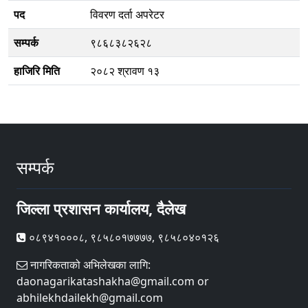
पद
विवरण दर्ता अपरेटर
सम्पर्क
९८६८३८२६२८
हाजिरि मिति
२०८२ श्रावण १३
सम्पर्क
जिल्ला प्रशासन कार्यालय, दैलेख
०८९४१०००८, ९८५८०१७७७७, ९८५८०४०१२६
नागरिकताको अभिलेखका लागि:
daonagarikatashakha@gmail.com or
abhilekhdailekh@gmail.com