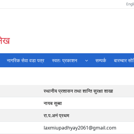
Engl
लेख
नागरिक सेवा वडा पत्र
स्वतः प्रकाशन
सम्पर्क
बारम्बार सो
स्थानीय प्रशासन तथा शान्ति सुरक्षा शाखा
नायब सुब्बा
रा.प.अनं प्रथम
laxmiupadhyay2061@gmail.com