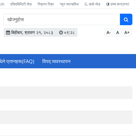
ish
एसिएबिलिटी मोड
स्क्रिन रिडर
न्यून व्यान्डविथ
डार्क मोड
उच्च कन्ट्रास्ट
वेबसाइटमा
सामग्री
खोज्नुहोस
बिहीबार, श्रावण २१, २०८३
०९:२८
A-
A
A+
धिने प्रश्नहरू(FAQ)
विपद् व्यवस्थापन