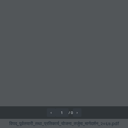
/
0
‹
›
विपद्_पूर्वतयारी_तथा_प्रतिकार्य_योजना_तर्जुमा_मार्गदर्शन_२०६७.pdf